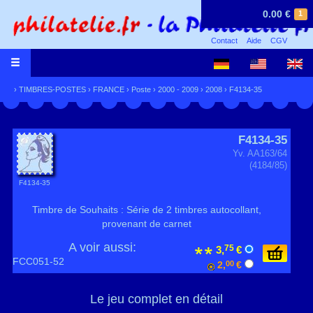
0.00 €
1
Contact
Aide
CGV
›
TIMBRES-POSTES
›
FRANCE
›
Poste
›
2000 - 2009
›
2008
› F4134-35
F4134-35
Yv. AA163/64
(4184/85)
F4134-35
Timbre de Souhaits : Série de 2 timbres autocollant,
provenant de carnet
A voir aussi:
75
3,
€
FCC051-52
2,
00
€
Le jeu complet en détail