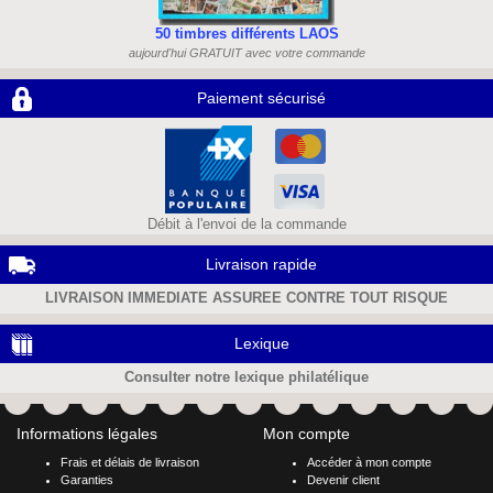
50 timbres différents LAOS
aujourd'hui GRATUIT avec votre commande
Paiement sécurisé
Débit à l'envoi de la commande
Livraison rapide
LIVRAISON IMMEDIATE ASSUREE CONTRE TOUT RISQUE
Lexique
Consulter notre lexique philatélique
Informations légales
Mon compte
Frais et délais de livraison
Accéder à mon compte
Garanties
Devenir client