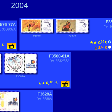
2004
F3
576-77A
Yv. 
. 3636/37A
F3578
F3579
50
2,
€
€
2,
50
€
F3580-81A
Yv. 3632/33A
F3581A
00
6,
€
F3628A
Yv. 3688A