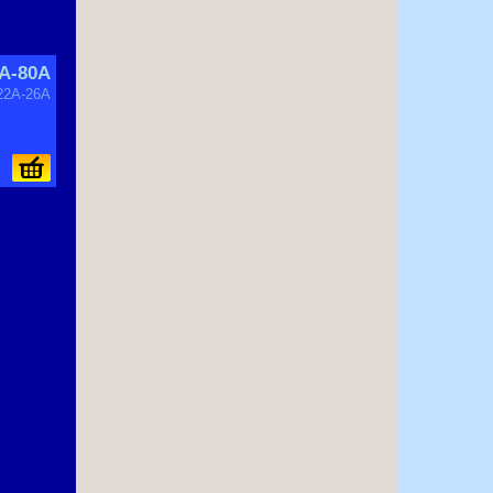
A-80A
22A-26A