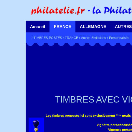
Accueil
FRANCE
ALLEMAGNE
AUTRES
›
TIMBRES-POSTES
›
FRANCE
›
Autres Emissions
›
Personnalisés
TIMBRES AVEC V
Les timbres proposés ici sont exclusivement ** = neufs 
Vignette personnalisée
Vignette person