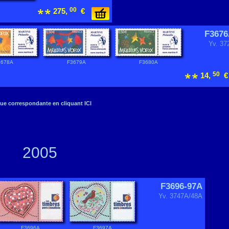
00
275,
€
F3676
Yv. 37
3678A
F3679A
F3680A
50
14,
€
ue correspondante en cliquant ICI
2005
F3696-97A
Yv. 3747A/48A
F3696A
F3697A