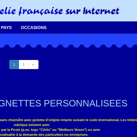
 PAYS
OCCASIONS
1
2
››
IGNETTES PERSONNALISEES
sans charnière avec gomme d'origine intacte suivant le code international. Les timbre
rubrique existent avec
 par la Poste (p.ex. logo "Cérès" ou "Meilleurs Voeux") ou avec
nalisable à la demande des particuliers ou entreprises.