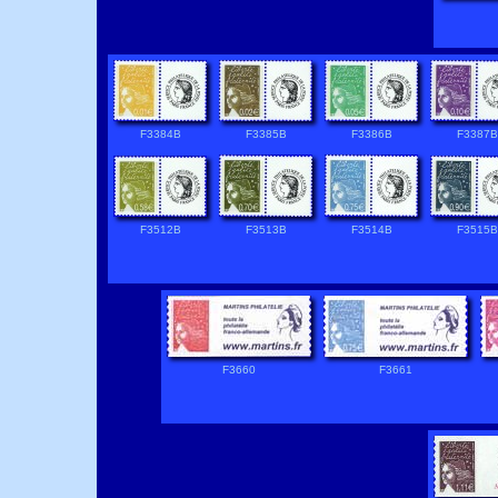
F3384B
F3385B
F3386B
F3387B
F3512B
F3513B
F3514B
F3515B
F3660
F3661