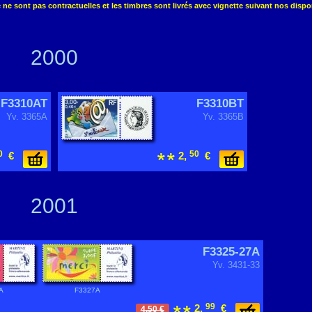
ne sont pas contractuelles et les timbres sont livrés avec vignette suivant nos dispon
2000
F3310AT
F3310BT
Yv. 3365A
Yv. 3365B
0
50
€
2,
€
2001
F3325-27A
Yv. 3431-33
A
F3327A
99
2,
€
4.50 €