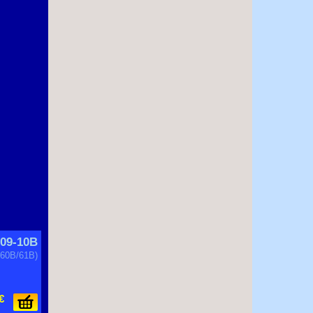
09-10B
760B/61B)
€