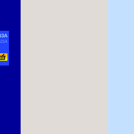
63A
621A