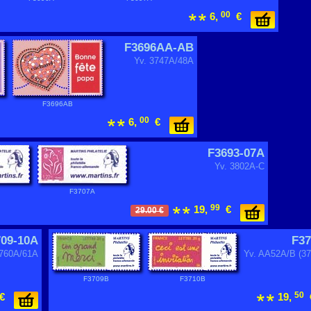
00
6,
€
F3696AA-AB
Yv. 3747A/48A
F3696AB
00
6,
€
F3693-07A
Yv. 3802A-C
F3707A
99
19,
€
29.00 €
709-10A
F37
3760A/61A
Yv. AA52A/B (3
F3709B
F3710B
50
€
19,