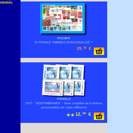
ibilités.
POCHPS
50 FRANCE TIMBRES PERSONNALISÉ **
29,
50
€
FTP001-6
2007 - "MONTIMBRAMOI" - Série complète de 6 timbres
personnalisés de cadre différents
12,
50
€