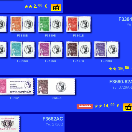
00
2,
€
F3384
Yv
F3388B
F3389B
F3391B
F3396B
F3516B
F3517B
F3398B
50
19,
F3660-62
Yv. 3729A-
F3662
F3662A
99
14,
€
18.00 €
F3662AC
Yv. 3730D