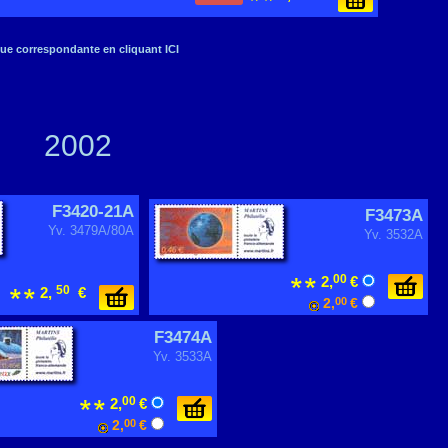
ue correspondante en cliquant ICI
2002
F3420-21A
F3473A
Yv. 3479A/80A
Yv. 3532A
00
2,
€
50
2,
€
2,
00
€
F3474A
Yv. 3533A
00
2,
€
2,
00
€