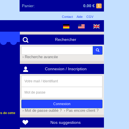
Panier:
0.00 €
1
Contact
Aide
CGV
Rechercher
› Recherche avancée
Connexion / Inscription
Votre
mail
/
Mot
Identifiant
de
passe
› Mot de passe oublié ?
› Pas encore client ?
s de cette
Nos suggestions