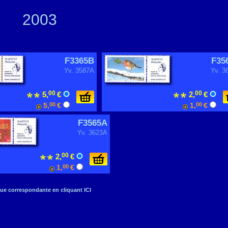
2003
F3365B
F35
Yv. 3587A
Yv. 3
00
00
5,
€
2,
€
5,
00
€
1,
00
€
F3565A
Yv. 3623A
00
2,
€
1,
00
€
ue correspondante en cliquant ICI