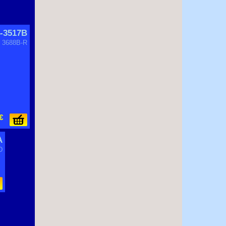
-3517B
. 3688B-R
€
A
D