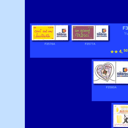
F3
Yv
F3576A
F3577A
50
4,
F3580A