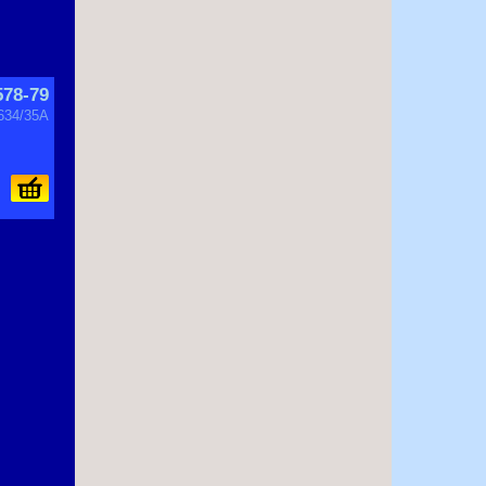
578-79
3634/35A