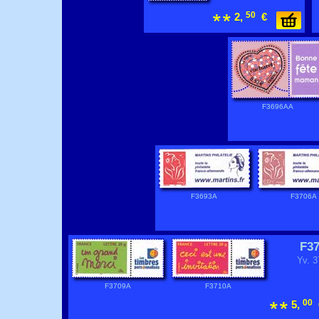
50
2,
€
F3696AA
F3693A
F3706A
F3
Yv. 
F3709A
F3710A
00
5,