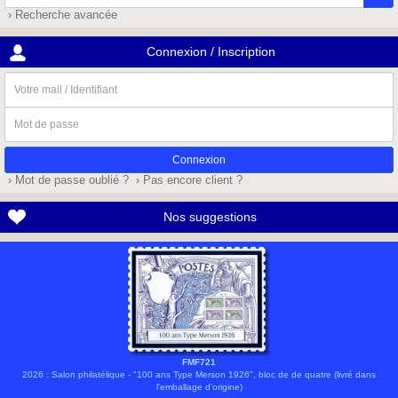
› Recherche avancée
Connexion / Inscription
Votre
mail
/
Mot
Identifiant
de
passe
› Mot de passe oublié ?
› Pas encore client ?
Nos suggestions
FMF721
2026 : Salon philatélique - "100 ans Type Merson 1926", bloc de de quatre (livré dans
l'emballage d'origine)