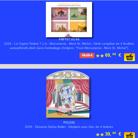
FNFT07.01-04
2026 : Le Crypto-Timbre 7.1-4.: Monuments - Mont St. Michel - Série complète de 4 feuillets
autoadhésifs (livré dans l'emballage d'origine, "Pack Monuments - Mont St. Michel")
69,
00
€
79.00 €
FCL032
2026 : Diorama Opéra Ballet - Dépliant avec bloc de 4 timbres
39,
00
€