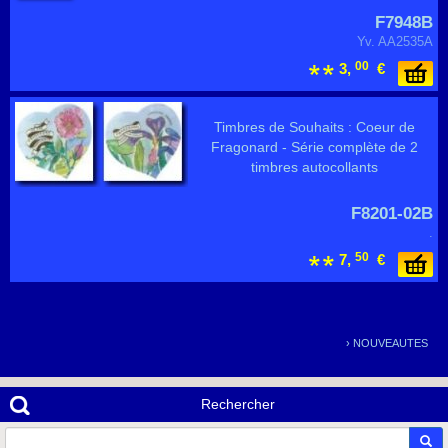
F7948B
Yv. AA2535A
00
3,
€
Timbres de Souhaits : Coeur de
Fragonard - Série complète de 2
timbres autocollants
F8201-02B
.
50
7,
€
›
NOUVEAUTES
Rechercher