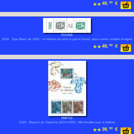
49,
00
€
FCC268
2026 : Type Blanc de 1900 - 14 timbres de petit et grand format, dans carnet complet d'origine
49,
00
€
FMF722
2026 : Maurice de Vlaminck (1876-1958) - Mini-Feuillet avec 4 timbres
39,
50
€