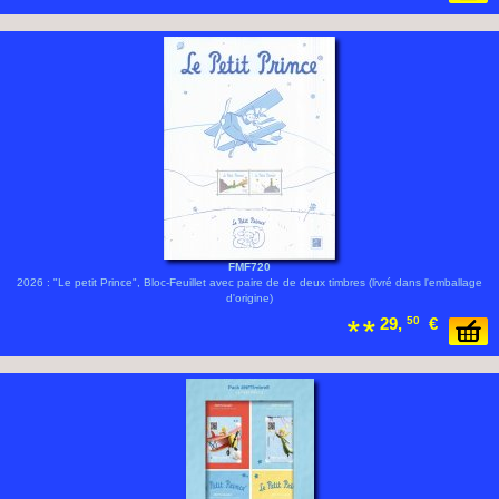
FMF720
2026 : "Le petit Prince", Bloc-Feuillet avec paire de de deux timbres (livré dans l'emballage
d'origine)
29,
50
€