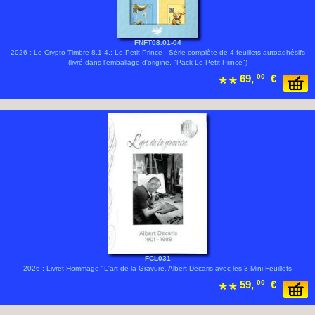
FNFT08.01-04
2026 : Le Crypto-Timbre 8.1-4.: Le Petit Prince - Série complète de 4 feuillets autoadhésifs
(livré dans l'emballage d'origine, "Pack Le Petit Prince")
69,
00
€
FCL031
2026 : Livret-Hommage "L'art de la Gravure, Albert Decaris avec les 3 Mini-Feuillets
59,
00
€