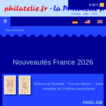
0.00 €
1
Contact
Aide
CGV
›
NOUVEAUTES
Nouveautés France 2026
Timbres de Souhaits : "Vive les Maries" - Série
complète de 2 timbres autocollants
F8331-32B