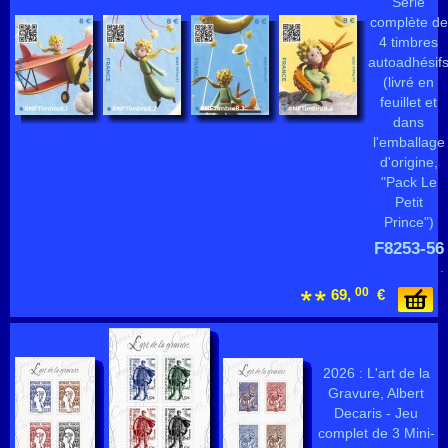
Série
complète de
4 timbres
autoadhésif
(livré en
feuillet et
dans
l'emballage
d'origine,
"Pack Le
Petit
Prince")
F8253-56
.
00
69,
€
2026 : L'art de la
Gravure, Albert
Decaris - Jeu
complet de 3 Mini-