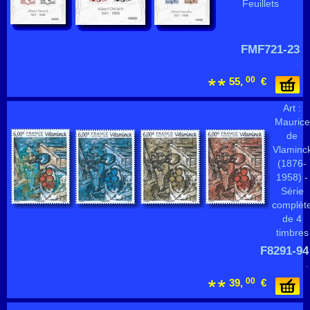
Feuillets
FMF721-23
.
00
55,
€
Art :
Maurice
de
Vlaminc
(1876-
1958) -
Série
complèt
de 4
timbres
F8291-94
.
00
39,
€