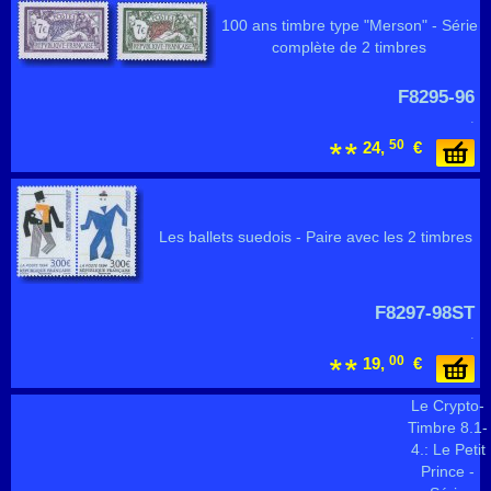
100 ans timbre type "Merson" - Série
complète de 2 timbres
F8295-96
.
50
24,
€
Les ballets suedois - Paire avec les 2 timbres
F8297-98ST
.
00
19,
€
Le Crypto-
Timbre 8.1-
4.: Le Petit
Prince -