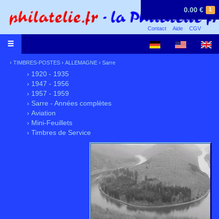
0.00 €
1
Contact
Aide
CGV
›
TIMBRES-POSTES
›
ALLEMAGNE
›
Sarre
› 1920 - 1935
› 1947 - 1956
› 1957 - 1959
› Sarre - Années complètes
› Aviation
› Mini-Feuillets
› Timbres de Service