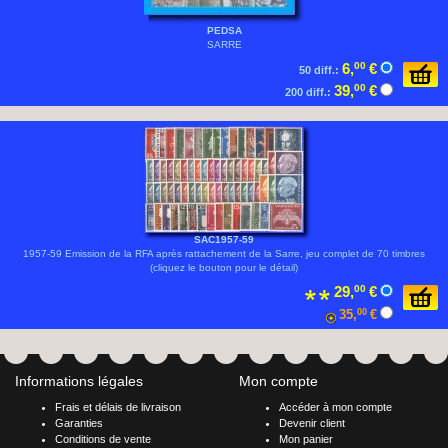
PEDSA
SARRE
6,
00
€
50 diff.:
39,
00
€
200 diff.:
SAC1957-59
1957-59 Emission de la RFA après rattachement de la Sarre, jeu complet de 70 timbres
(cliquez le bouton pour le détail)
29,
00
€
35,
00
€
Informations légales
Mon compte
Frais et délais de livraison
Accéder à mon compte
Garanties
Devenir client
Conditions de vente
Mon panier