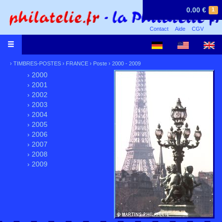
0.00 €
1
Contact
Aide
CGV
›
TIMBRES-POSTES
›
FRANCE
›
Poste
›
2000 - 2009
› 2000
› 2001
› 2002
› 2003
› 2004
› 2005
› 2006
› 2007
› 2008
› 2009