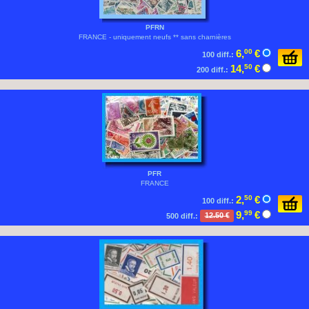
PFRN
FRANCE - uniquement neufs ** sans charnières
6,
00
€
100 diff.:
14,
50
€
200 diff.:
PFR
FRANCE
2,
50
€
100 diff.:
9,
99
€
500 diff.:
12.50 €