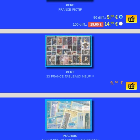
PFRF
FRANCE FICTIF
5,
00
€
50 diff.:
14,
99
€
100 diff.:
19.00 €
PFRT
33 FRANCE TABLEAUX NEUF **
9,
50
€
POCHDIS