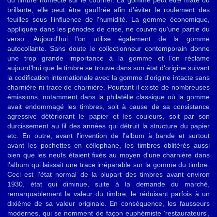
du timbre humecté sur le courrier. La gomme peut être mate ou
brillante, elle peut être gauffrée afin d'éviter le roulement des
feuilles sous l'influence de l'humidité. La gomme économique,
appliquée dans les périodes de crise, ne couvre qu'une partie du
verso. Aujourd'hui l'on utilise également de la gomme
autocollante. Sans doute le collectionneur contemporain donne
une trop grande importance à la gomme et l'on réclame
aujourd'hui que le timbre se trouve dans son état d'origine suivant
la codification internationale avec la gomme d'origine intacte sans
charnière ni trace de charnière. Pourtant il existe de nombreuses
émissions, notamment dans la philatélie classique où la gomme
avait endommagé les timbres, soit à cause de sa consistance
agressive détériorant le papier et les couleurs, soit par son
durcissement au fil des années qui détruit la structure du papier
etc. En outre, avant l'invention de l'album à bande et surtout
avant les pochettes en céllophane, les timbres oblitérés aussi
bien que les neufs étaient fixés au moyen d'une charnière dans
l'album qui laissait une trace irréparable sur la gomme du timbre.
Ceci est l'état normal de la plupart des timbres avant environ
1930, état qui diminue, suite à la demande du marché,
remarquablement la valeur du timbre, le réduisant parfois à un
dixième de sa valeur originale. En conséquence, les fausseurs
modernes, qui se nomment de façon euphémiste 'restaurateurs',