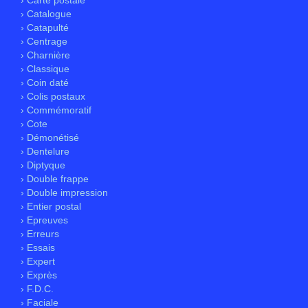
› Carte postale
› Catalogue
› Catapulté
› Centrage
› Charnière
› Classique
› Coin daté
› Colis postaux
› Commémoratif
› Cote
› Démonétisé
› Dentelure
› Diptyque
› Double frappe
› Double impression
› Entier postal
› Epreuves
› Erreurs
› Essais
› Expert
› Exprès
› F.D.C.
› Faciale