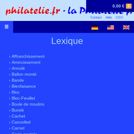
0.00 €
1
Contact
Aide
CGV
Lexique
› Affranchissement
› Amincissement
› Annulé
› Ballon monté
› Bande
› Bienfaisance
› Bloc
› Bloc-Feuillet
› Boule de moulins
› Burelé
› Cachet
› Cancelled
› Carnet