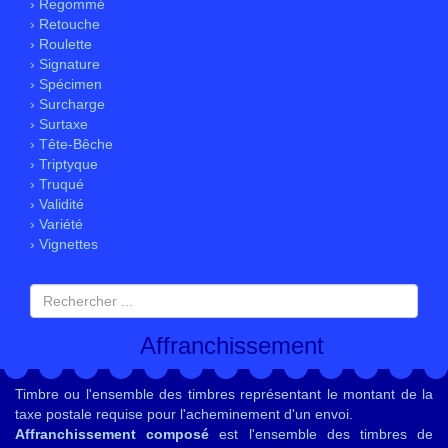
› Regommé
› Retouche
› Roulette
› Signature
› Spécimen
› Surcharge
› Surtaxe
› Tête-Bêche
› Triptyque
› Truqué
› Validité
› Variété
› Vignettes
Affranchissement
Timbre ou l'ensemble des timbres représentant le montant de la
taxe postale requise pour l'acheminement d'un envoi.
Affranchissement composé
est l'ensemble des timbres de