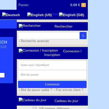
Panier:
0.00 €
1
Contact
Aide
CGV
Rechercher
› Recherche avancée
ECH
ISSE
Connexion /
Inscription
Votre
mail
/
Mot
Identifiant
de
passe
› Mot de passe oublié ?
› Pas encore client ?
Cadeau du jour