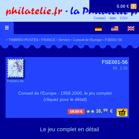
0.00 €
1
Contact
Aide
CGV
›
TIMBRES-POSTES
›
FRANCE
›
Service
›
Conseil de l'Europe
› FSE001-56
FSE001-56
Mi. 1-56
FSE001-56
Conseil de l'Europe - 1958-2000, le jeu complet
(cliquez pour le détail)
99
16,
€
19.50 €
Le jeu complet en détail