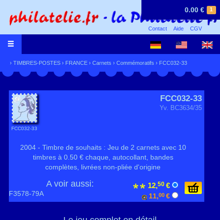
0.00 €
1
Contact
Aide
CGV
›
TIMBRES-POSTES
›
FRANCE
›
Carnets
›
Commémoratifs
› FCC032-33
FCC032-33
Yv. BC3634/35
FCC032-33
2004 - Timbre de souhaits : Jeu de 2 carnets avec 10
timbres à 0.50 € chaque, autocollant, bandes
complètes, livrées non-pliée d'origine
A voir aussi:
50
12,
€
F3578-79A
11,
00
€