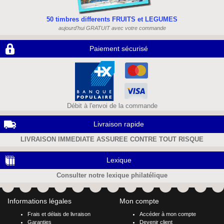
50 timbres differents FRUITS et LEGUMES
aujourd'hui GRATUIT avec votre commande
Paiement sécurisé
Débit à l'envoi de la commande
Livraison rapide
LIVRAISON IMMEDIATE ASSUREE CONTRE TOUT RISQUE
Lexique
Consulter notre lexique philatélique
Informations légales
Mon compte
Frais et délais de livraison
Accéder à mon compte
Garanties
Devenir client