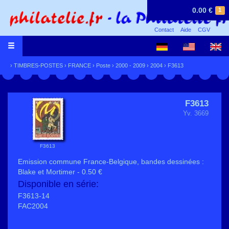
0.00 €
1
Contact
Aide
CGV
›
TIMBRES-POSTES
›
FRANCE
›
Poste
›
2000 - 2009
›
2004
› F3613
F3613
Yv. 3669
F3613
Emission commune France-Belgique, bandes dessinées :
Blake et Mortimer - 0.50 €
Disponible en série:
F3613-14
FAC2004