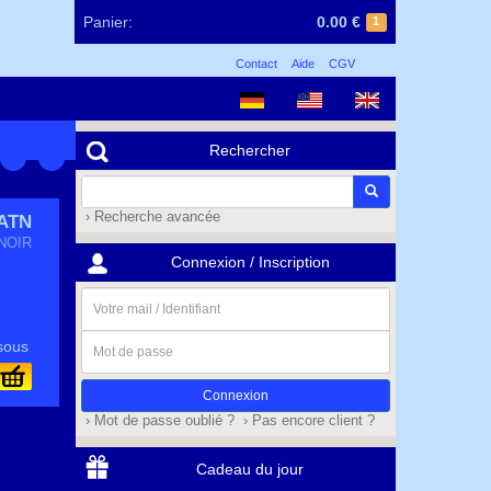
Panier:
0.00 €
1
Contact
Aide
CGV
Rechercher
› Recherche avancée
ATN
NOIR
Connexion / Inscription
Votre
mail
/
Mot
sous
Identifiant
de
passe
› Mot de passe oublié ?
› Pas encore client ?
Cadeau du jour