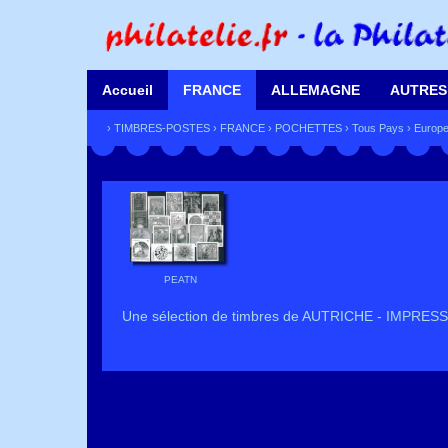
Accueil
FRANCE
ALLEMAGNE
AUTRES
›
TIMBRES-POSTES
›
FRANCE
›
POCHETTES
›
Tous Pays
›
Europ
PEATN
Une sélection de timbres de AUTRICHE - IMPRESSIO