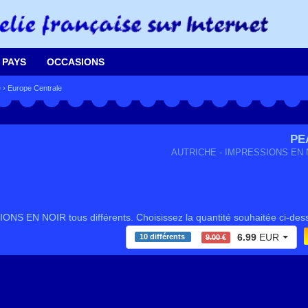
 PAYS
OCCASIONS
e
›
Europe Centrale
PE
AUTRICHE - IMPRESSIONS EN 
NS EN NOIR tous différents. Choisissez la quantité souhaitée ci-des
6.99
EUR
10 différents
9.00 €