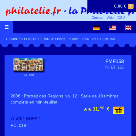
0.00 €
1
Contact
Aide
CGV
›
TIMBRES-POSTES
›
FRANCE
›
Blocs-Feuillets
›
2006 - 2008
› FMF158
FMF158
Yv. BF 125
FMF158
2008 : Portrait des Régions No. 12 : Série de 10 timbres
complète en mini-feuillet
50
11,
€
A voir aussi:
FCL019