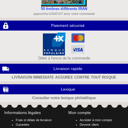
50 timbres différents IRAN
aujourd'hui GRATUIT avec votre commande
Paiement sécurisé
Débit à l'envoi de la commande
Livraison rapide
LIVRAISON IMMEDIATE ASSUREE CONTRE TOUT RISQUE
Lexique
Consulter notre lexique philatélique
Informations légales
Mon compte
Frais et délais de livraison
Accéder à mon compte
Garanties
Devenir client