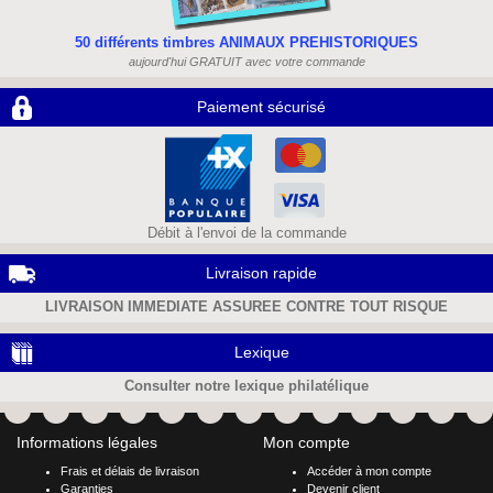
50 différents timbres ANIMAUX PREHISTORIQUES
aujourd'hui GRATUIT avec votre commande
Paiement sécurisé
Débit à l'envoi de la commande
Livraison rapide
LIVRAISON IMMEDIATE ASSUREE CONTRE TOUT RISQUE
Lexique
Consulter notre lexique philatélique
Informations légales
Mon compte
Frais et délais de livraison
Accéder à mon compte
Garanties
Devenir client