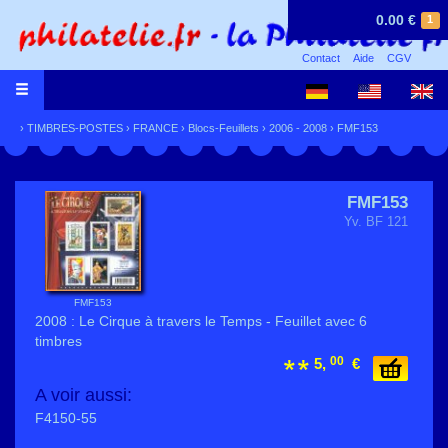
0.00 €
1
Contact
Aide
CGV
›
TIMBRES-POSTES
›
FRANCE
›
Blocs-Feuillets
›
2006 - 2008
› FMF153
FMF153
Yv. BF 121
FMF153
2008 : Le Cirque à travers le Temps - Feuillet avec 6
timbres
00
5,
€
A voir aussi:
F4150-55