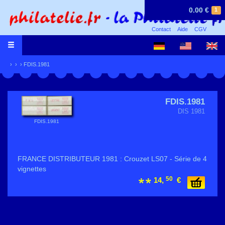
0.00 €
1
Contact
Aide
CGV
›
›
› FDIS.1981
FDIS.1981
DIS 1981
FDIS.1981
FRANCE DISTRIBUTEUR 1981 : Crouzet LS07 - Série de 4
vignettes
50
14,
€