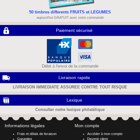
50 timbres differents FRUITS et LEGUMES
aujourd'hui GRATUIT avec votre commande
Paiement sécurisé
Débit à l'envoi de la commande
Livraison rapide
LIVRAISON IMMEDIATE ASSUREE CONTRE TOUT RISQUE
Lexique
Consulter notre lexique philatélique
Informations légales
Mon compte
Frais et délais de livraison
Accéder à mon compte
Garanties
Devenir client