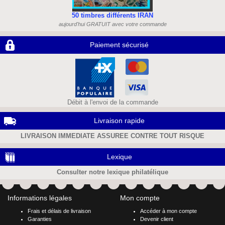
50 timbres différents IRAN
aujourd'hui GRATUIT avec votre commande
Paiement sécurisé
Débit à l'envoi de la commande
Livraison rapide
LIVRAISON IMMEDIATE ASSUREE CONTRE TOUT RISQUE
Lexique
Consulter notre lexique philatélique
Informations légales
Mon compte
Frais et délais de livraison
Accéder à mon compte
Garanties
Devenir client