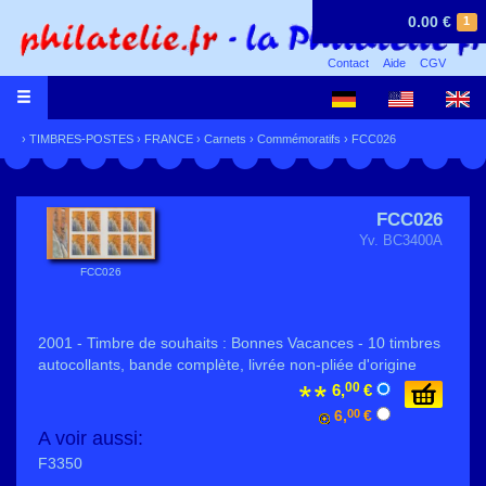
0.00 €
1
Contact
Aide
CGV
›
TIMBRES-POSTES
›
FRANCE
›
Carnets
›
Commémoratifs
› FCC026
FCC026
Yv. BC3400A
FCC026
2001 - Timbre de souhaits : Bonnes Vacances - 10 timbres
autocollants, bande complète, livrée non-pliée d'origine
00
6,
€
6,
00
€
A voir aussi:
F3350