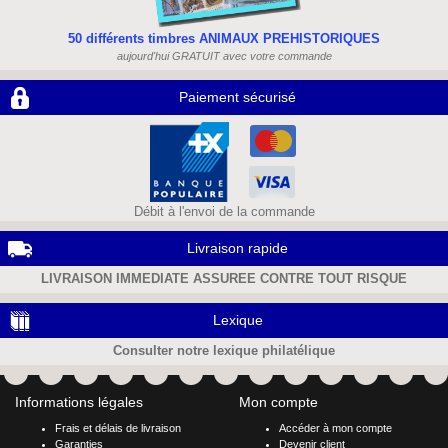
50 différents timbres ANIMAUX PREHISTORIQUES
aujourd'hui GRATUIT avec votre commande
Paiement sécurisé
Débit à l'envoi de la commande
Livraison rapide
LIVRAISON IMMEDIATE ASSUREE CONTRE TOUT RISQUE
Lexique
Consulter notre lexique philatélique
Informations légales
Mon compte
Frais et délais de livraison
Accéder à mon compte
Garanties
Devenir client