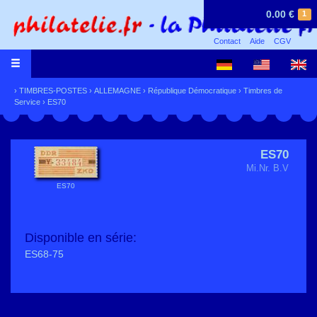
0.00 €
1
Contact
Aide
CGV
›
TIMBRES-POSTES
›
ALLEMAGNE
›
République Démocratique
›
Timbres de
Service
› ES70
ES70
Mi.Nr. B.V
ES70
Disponible en série:
ES68-75