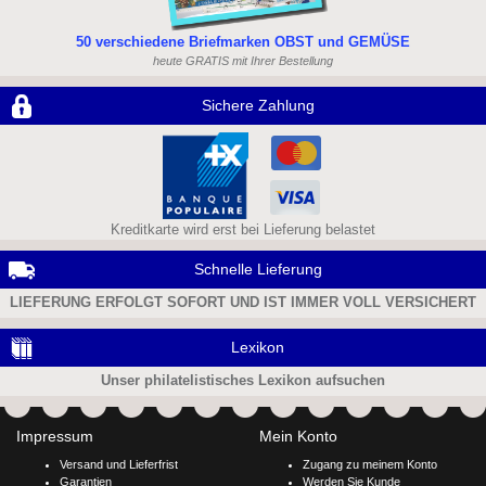
50 verschiedene Briefmarken OBST und GEMÜSE
heute GRATIS mit Ihrer Bestellung
Sichere Zahlung
Kreditkarte wird erst bei Lieferung belastet
Schnelle Lieferung
LIEFERUNG ERFOLGT SOFORT UND IST IMMER VOLL VERSICHERT
Lexikon
Unser philatelistisches Lexikon aufsuchen
Impressum
Mein Konto
Versand und Lieferfrist
Zugang zu meinem Konto
Garantien
Werden Sie Kunde