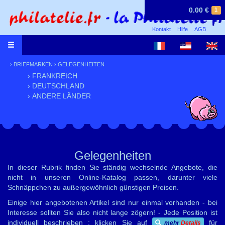
0.00 €
1
Kontakt
Hilfe
AGB
›
BRIEFMARKEN
›
GELEGENHEITEN
› FRANKREICH
› DEUTSCHLAND
› ANDERE LÄNDER
Gelegenheiten
In dieser Rubrik finden Sie ständig wechselnde Angebote, die
nicht in unseren Online-Katalog passen, darunter viele
Schnäppchen zu außergewöhnlich günstigen Preisen.
Einige hier angebotenen Artikel sind nur einmal vorhanden - bei
Interesse sollten Sie also nicht lange zögern! - Jede Position ist
individuell beschrieben : klicken Sie auf
für
mehr
Details