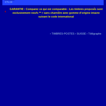
CTL19
GARANTIE : Comparez ce qui est comparable - Les timbres proposés sont
exclusivement neufs ** = sans charnière avec gomme d'origine intacte
suivant le code international
›
TIMBRES-POSTES
›
SUISSE
›
Télégraphe