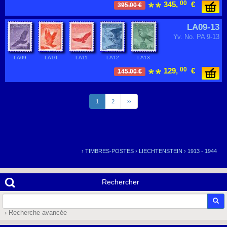
00
345,
€
395.00 €
LA09-13
Yv. No. PA 9-13
LA09
LA10
LA11
LA12
LA13
00
129,
€
145.00 €
1
2
››
›
TIMBRES-POSTES
›
LIECHTENSTEIN
›
1913 - 1944
Rechercher
› Recherche avancée