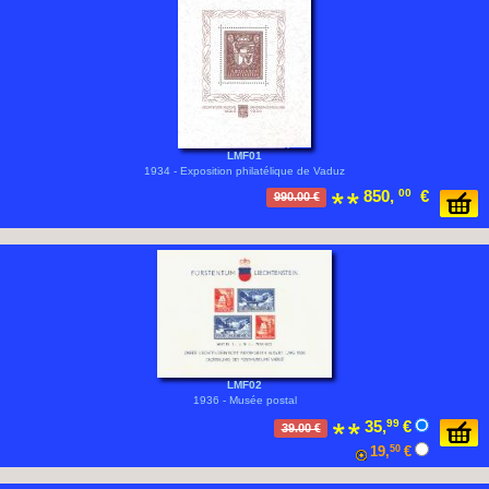
LMF01
1934 - Exposition philatélique de Vaduz
850,
00
€
990.00 €
LMF02
1936 - Musée postal
35,
99
€
39.00 €
19,
50
€