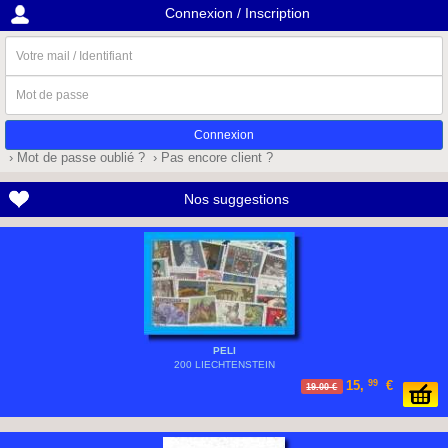
Connexion / Inscription
Votre
mail
/
Mot
Identifiant
de
passe
› Mot de passe oublié ?
› Pas encore client ?
Nos suggestions
PELI
200 LIECHTENSTEIN
15,
99
€
19.00 €