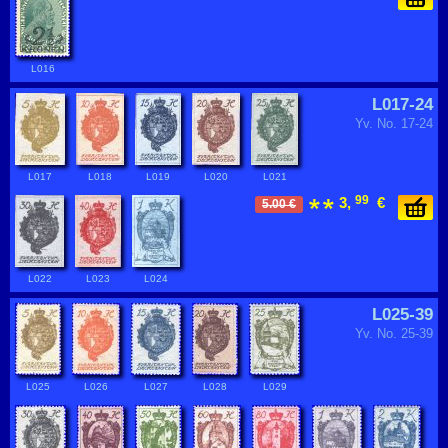
L016
L017-24
Yv. No. 17-24
L017
L018
L019
L020
L021
99
3,
€
5.00 €
L022
L023
L024
L025-39
Yv. No. 25-39
L025
L026
L027
L028
L029