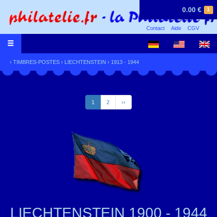
0.00 €
1
Contact
Aide
CGV
›
TIMBRES-POSTES
›
LIECHTENSTEIN
›
1913 - 1944
1
2
››
LIECHTENSTEIN 1900 - 1944