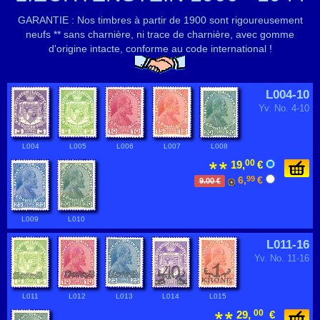
GARANTIE : Nos timbres à partir de 1900 sont rigoureusement
neufs ** sans charnière, ni trace de charnière, avec gomme
d'origine intacte, conforme au code international !
L004-10
Yv. No. 4-10
L004
L005
L006
L007
L008
00
19,
€
6,
99
€
9.00 €
L009
L010
L011-16
Yv. No. 11-16
L011
L012
L013
L014
L015
00
29,
€