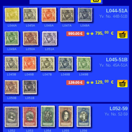
L044-51A
Yv. No. 44B-51B
L044A
L045A
L046A
L047A
L048A
00
795,
€
990.00 €
L049A
L050A
L051A
L045-51B
Yv. No. 45A-51A
L045B
L046B
L047B
L048B
L049B
00
129,
€
139.00 €
L050B
L051B
L052-59
Yv. No. 52-59
L052
L053
L054
L055
L056