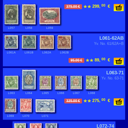
00
299,
€
375.00 €
L057
L058
L059
L061-62AB
Yv. No. 61/62A+B
L061A
L061B
L062A
L062B
00
89,
€
95.00 €
L063-71
Yv. No. 63-71
L063
L064
L065
L066
L067
L068
00
275,
€
325.00 €
L069
L070
L071
L072-74