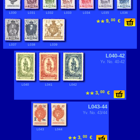
L030
L031
L032
L033
L034
L035
L036
00
9,
€
L037
L038
L039
L040-42
Yv. No. 40-42
L040
L041
L042
00
3,
€
L043-44
Yv. No. 43/44
L043
L044
00
3,
€