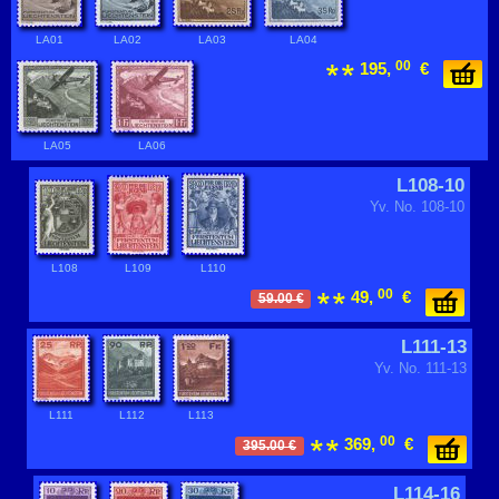
LA01
LA02
LA03
LA04
00
195,
€
LA05
LA06
L108-10
Yv. No. 108-10
L108
L109
L110
00
49,
€
59.00 €
L111-13
Yv. No. 111-13
L111
L112
L113
00
369,
€
395.00 €
L114-16