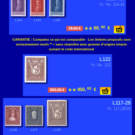
Yv. No. 114-16
L114
L115
L116
00
69,
€
79.00 €
GARANTIE : Comparez ce qui est comparable - Les timbres proposés sont
exclusivement neufs ** = sans charnière avec gomme d'origine intacte
suivant le code international
L122
Yv. No. 122
00
850,
€
950.00 €
L117-29
Yv. 117,28/29
L129
L117
L128