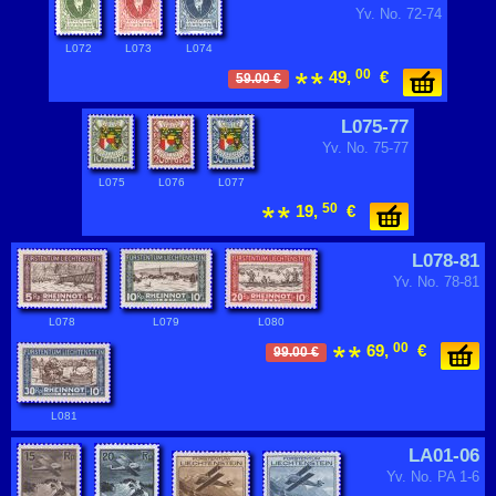
Yv. No. 72-74
L072
L073
L074
00
49,
€
59.00 €
L075-77
Yv. No. 75-77
L075
L076
L077
50
19,
€
L078-81
Yv. No. 78-81
L078
L079
L080
00
69,
€
99.00 €
L081
LA01-06
Yv. No. PA 1-6