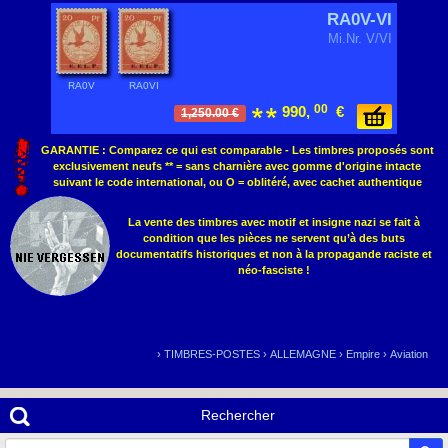
RA0V-VI
Mi.Nr. V/VI
RA0V
RA0VI
00
990,
€
1,250.00 €
GARANTIE : Comparez ce qui est comparable - Les timbres proposés sont
exclusivement neufs ** = sans charnière avec gomme d'origine intacte
suivant le code international, ou O = oblitéré, avec cachet authentique
La vente des timbres avec motif et insigne nazi se fait à
condition que les pièces ne servent qu’à des buts
documentatifs historiques et non à la propagande raciste et
néo-fasciste !
›
TIMBRES-POSTES
›
ALLEMAGNE
›
Empire
›
Aviation
Rechercher