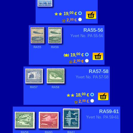
00
19,
€
2,
00
€
RA55-56
Yvert No. PA 55-56
RA55
RA56
00
19,
€
2,
00
€
RA57-58
Yvert No. PA 57-58
RA57
RA58
00
18,
€
2,
00
€
RA59-61
Yvert No. PA 59-61
RA59
RA60
RA61