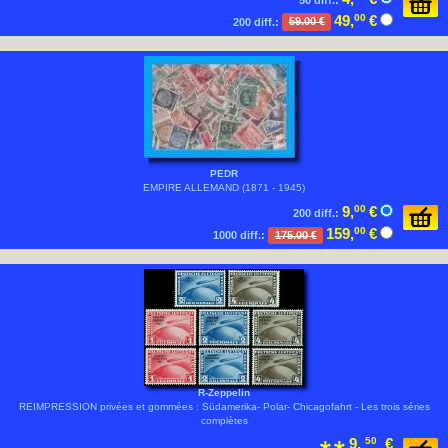
49,
00
€
200 diff.:
59.00 €
PEDR
EMPIRE ALLEMAND (1871 - 1945)
9,
00
€
200 diff.:
159,
00
€
1000 diff.:
175.00 €
R-Zeppelin
REIMPRESSION privées et gommées : Südamerika- Polar- Chicagofahrt - Les trois séries
complètes
9,
50
€