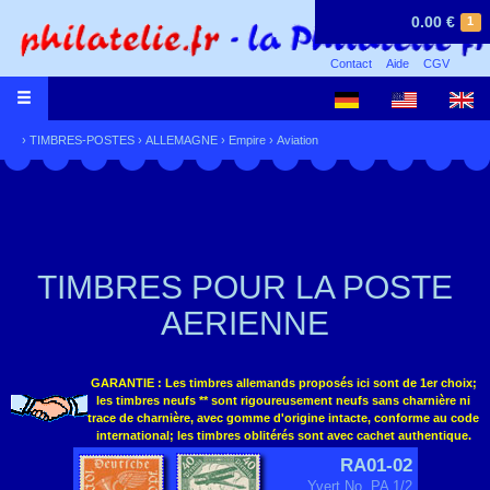
0.00 €
1
Contact
Aide
CGV
›
TIMBRES-POSTES
›
ALLEMAGNE
›
Empire
›
Aviation
TIMBRES POUR LA POSTE
AERIENNE
GARANTIE : Les timbres allemands proposés ici sont de 1er choix;
les timbres neufs ** sont rigoureusement neufs sans charnière ni
trace de charnière, avec gomme d'origine intacte, conforme au code
international; les timbres oblitérés sont avec cachet authentique.
RA01-02
Yvert No. PA 1/2