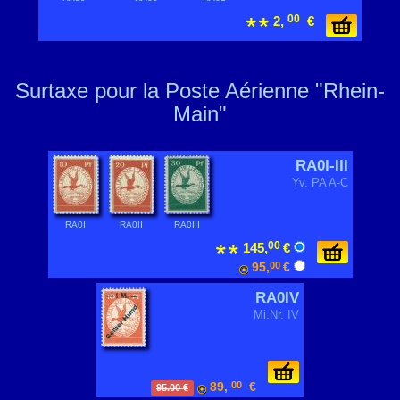
00
2,
€
Surtaxe pour la Poste Aérienne "Rhein-
Main"
RA0I-III
Yv. PA A-C
RA0I
RA0II
RA0III
00
145,
€
95,
00
€
RA0IV
Mi.Nr. IV
89,
00
€
95.00 €