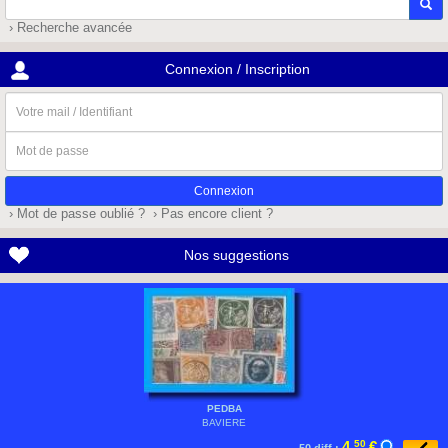
› Recherche avancée
Connexion / Inscription
Votre
mail
/
Mot
Identifiant
de
passe
› Mot de passe oublié ?
› Pas encore client ?
Nos suggestions
PEDBA
BAVIERE
4,
50
€
50 diff.: