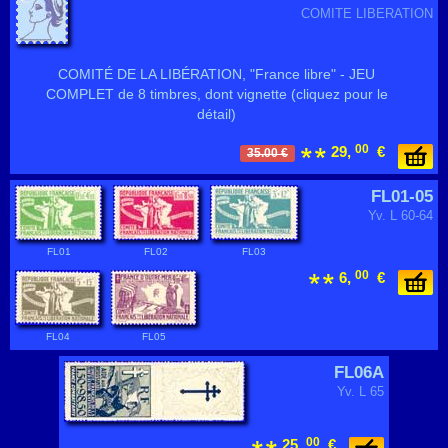
COMITE LIBERATION
COMITÉ DE LA LIBÉRATION, "France libre" - JEU
COMPLET de 8 timbres, dont vignette (cliquez pour le
détail)
00
29,
€
35.00 €
FL01-05
Yv. L 60-64
FL01
FL02
FL03
00
6,
€
FL04
FL05
FL06A
Yv. L 65
00
25,
€