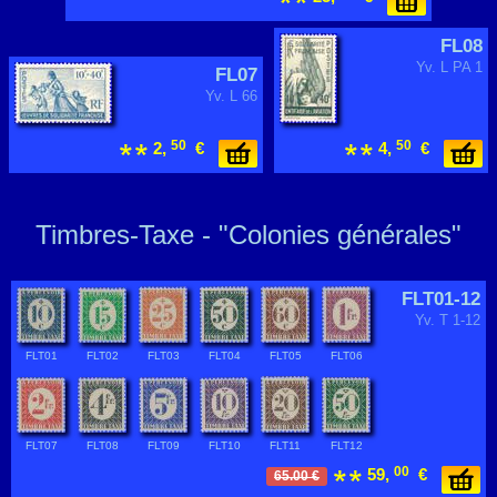
FL08
Yv. L PA 1
FL07
Yv. L 66
50
50
2,
€
4,
€
Timbres-Taxe - "Colonies générales"
FLT01-12
Yv. T 1-12
FLT01
FLT02
FLT03
FLT04
FLT05
FLT06
FLT07
FLT08
FLT09
FLT10
FLT11
FLT12
00
59,
€
65.00 €