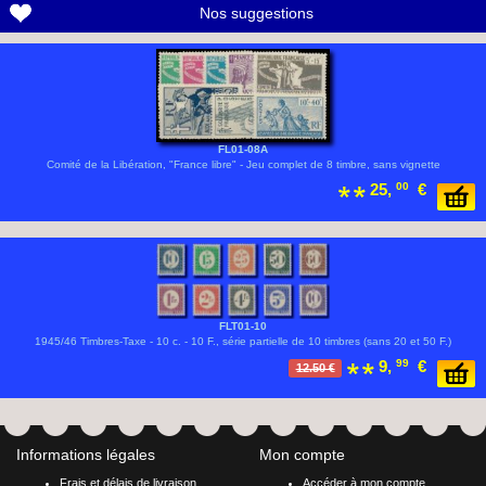
Nos suggestions
FL01-08A
Comité de la Libération, "France libre" - Jeu complet de 8 timbre, sans vignette
25,
00
€
FLT01-10
1945/46 Timbres-Taxe - 10 c. - 10 F., série partielle de 10 timbres (sans 20 et 50 F.)
9,
99
€
12.50 €
Informations légales
Mon compte
Frais et délais de livraison
Accéder à mon compte