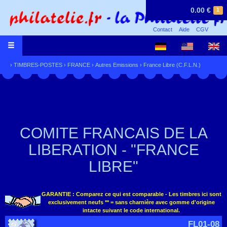
0.00 €
1
Contact
Aide
CGV
›
TIMBRES-POSTES
›
FRANCE
›
Autres Emissions
›
France Libre (C.F.L.N.)
COMITE FRANCAIS DE LA
LIBERATION - "FRANCE
LIBRE"
GARANTIE : Comparez ce qui est comparable - Les timbres ici sont
exclusivement neufs ** = sans charnière avec gomme d'origine
intacte suivant le code international.
FL01-08