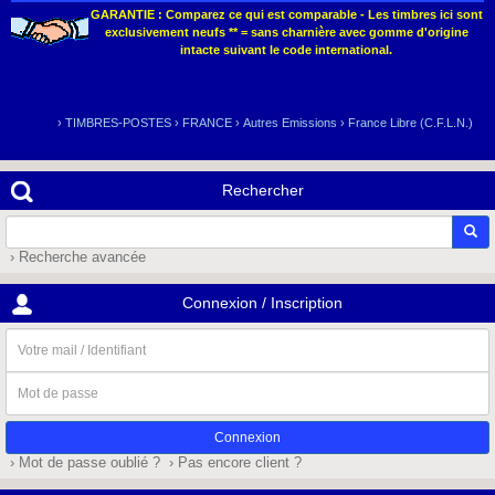
GARANTIE : Comparez ce qui est comparable - Les timbres ici sont
exclusivement neufs ** = sans charnière avec gomme d'origine
intacte suivant le code international.
›
TIMBRES-POSTES
›
FRANCE
›
Autres Emissions
›
France Libre (C.F.L.N.)
Rechercher
› Recherche avancée
Connexion / Inscription
Votre
mail
/
Mot
Identifiant
de
passe
› Mot de passe oublié ?
› Pas encore client ?