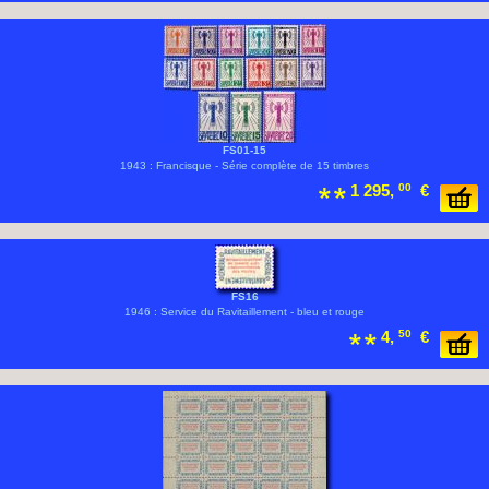
FS01-15
1943 : Francisque - Série complète de 15 timbres
1 295,
00
€
FS16
1946 : Service du Ravitaillement - bleu et rouge
4,
50
€