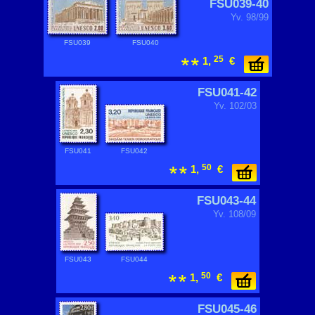
FSU039-40
Yv. 98/99
FSU039
FSU040
25
1,
€
FSU041-42
Yv. 102/03
FSU041
FSU042
50
1,
€
FSU043-44
Yv. 108/09
FSU043
FSU044
50
1,
€
FSU045-46