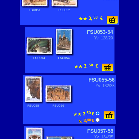
FSU051
FSU052
50
3,
€
FSU053-54
Yv. 128/29
FSU053
FSU054
50
3,
€
FSU055-56
Yv. 132/33
FSU055
FSU056
50
3,
€
3,
00
€
FSU057-58
Yv. 134/35