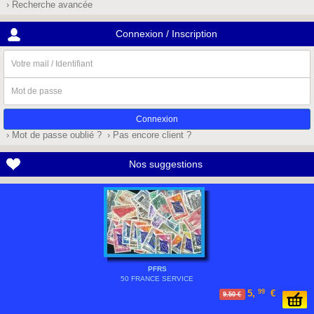
› Recherche avancée
Connexion / Inscription
Votre
mail
/
Mot
Identifiant
de
passe
› Mot de passe oublié ?
› Pas encore client ?
Nos suggestions
PFRS
50 FRANCE SERVICE
5,
99
€
9.50 €