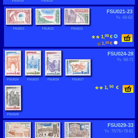
FSU019
FSU020
FSU021-23
Yv. 60-62
FSU021
FSU022
FSU023
00
1,
€
1,
50
€
FSU024-28
Yv. 68-72
FSU024
FSU025
FSU026
FSU027
50
1,
€
FSU028
FSU029-33
Yv. 75/76+79-81