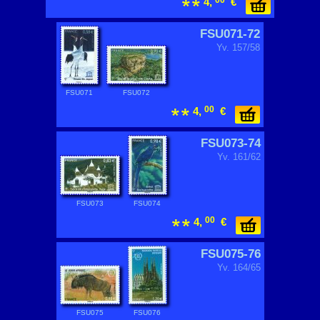
00
4,
€
FSU071-72
Yv. 157/58
FSU071
FSU072
00
4,
€
FSU073-74
Yv. 161/62
FSU073
FSU074
00
4,
€
FSU075-76
Yv. 164/65
FSU075
FSU076