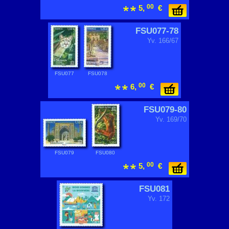
00
5,
€
FSU077-78
Yv. 166/67
FSU077
FSU078
00
6,
€
FSU079-80
Yv. 169/70
FSU079
FSU080
00
5,
€
FSU081
Yv. 172