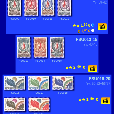
Yv. 39-42
FSU009
FSU010
FSU011
FSU012
50
1,
€
1,
00
€
FSU013-15
Yv. 43-45
FSU013
FSU014
FSU015
00
2,
€
FSU016-20
Yv. 50-52+56/57
FSU016
FSU017
FSU018
50
1,
€