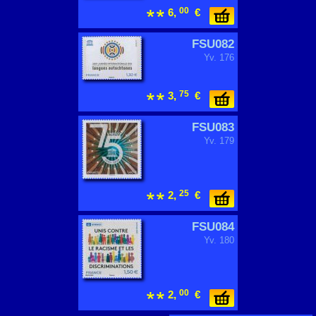
00
6,
€
FSU082
Yv. 176
75
3,
€
FSU083
Yv. 179
25
2,
€
FSU084
Yv. 180
00
2,
€