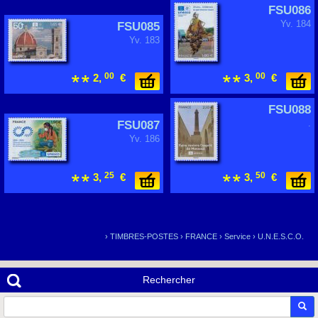
FSU086
Yv. 184
FSU085
Yv. 183
00
00
2,
€
3,
€
FSU088
FSU087
.
Yv. 186
25
50
3,
€
3,
€
›
TIMBRES-POSTES
›
FRANCE
›
Service
›
U.N.E.S.C.O.
Rechercher