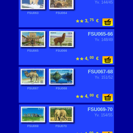
Yv. 144/45
FSU063
FSU064
75
3,
€
FSU065-66
Yv. 148/49
FSU065
FSU066
00
4,
€
FSU067-68
Yv. 151/52
FSU067
FSU068
00
4,
€
FSU069-70
Yv. 154/55
FSU069
FSU070