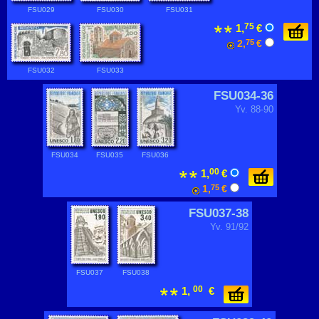
FSU029
FSU030
FSU031
75
1,
€
2,
75
€
FSU032
FSU033
FSU034-36
Yv. 88-90
FSU034
FSU035
FSU036
00
1,
€
1,
75
€
FSU037-38
Yv. 91/92
FSU037
FSU038
00
1,
€