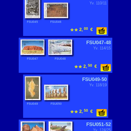
Yv. 110/11
FSU045
FSU046
00
2,
€
FSU047-48
Yv. 114/15
FSU047
FSU048
50
2,
€
FSU049-50
Yv. 118/19
FSU049
FSU050
50
2,
€
FSU051-52
Yv. 124/25