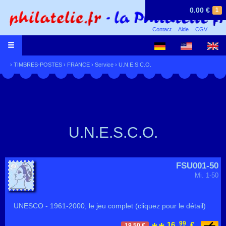
0.00 €
1
Contact
Aide
CGV
›
TIMBRES-POSTES
›
FRANCE
›
Service
›
U.N.E.S.C.O.
U.N.E.S.C.O.
FSU001-50
Mi. 1-50
UNESCO - 1961-2000, le jeu complet (cliquez pour le détail)
99
16,
€
19.50 €