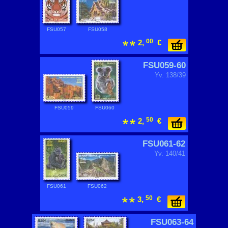
FSU057
FSU058
00
2,
€
FSU059-60
Yv. 138/39
FSU059
FSU060
50
2,
€
FSU061-62
Yv. 140/41
FSU061
FSU062
50
3,
€
FSU063-64