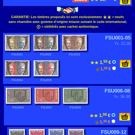
GARANTIE:
Les timbres proposés ici sont exclusivement
= neufs
sans charnière avec gomme d'origine intacte suivant le code international;
= oblitérés avec cachet authentique.
FSU001-05
Yv. 22-26
FSU001
FSU002
FSU003
50
1,
€
1,
00
€
FSU004
FSU005
FSU006-08
Yv. 36-38
FSU006
FSU007
FSU008
00
1,
€
1,
00
€
FSU009-12